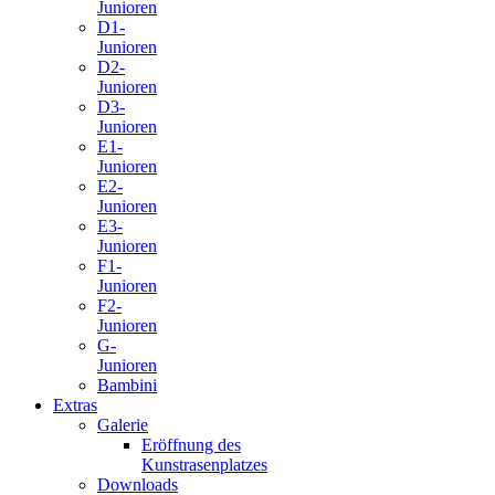
Junioren
D1-
Junioren
D2-
Junioren
D3-
Junioren
E1-
Junioren
E2-
Junioren
E3-
Junioren
F1-
Junioren
F2-
Junioren
G-
Junioren
Bambini
Extras
Galerie
Eröffnung des
Kunstrasenplatzes
Downloads